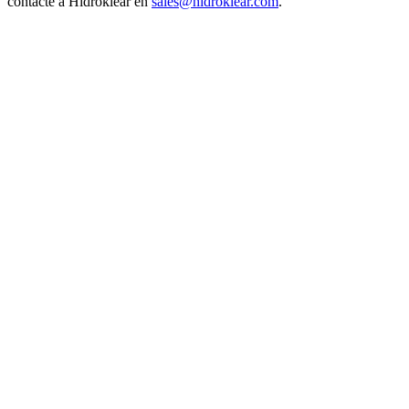
contacte a Hidroklear en
sales@hidroklear.com
.